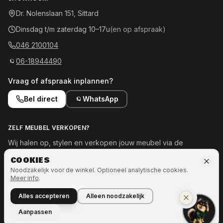
Dr. Nolenslaan 151, Sittard
Dinsdag t/m zaterdag 10–17u
(en op afspraak)
046 2100104
06-18944490
Vraag of afspraak inplannen?
Bel direct
WhatsApp
ZELF MEUBEL VERKOPEN?
Wij halen op, stylen en verkopen jouw meubel via de
showroom en online — tot 50% van de opbrengst voor jou.
COOKIES
Meld je meubel aan →
Noodzakelijk voor de winkel. Optioneel analytische cookies.
Meer info
.
OOK INTERESSE IN MEER?
Alles accepteren
Alleen noodzakelijk
Naar Ozze.Shop →
Aanpassen