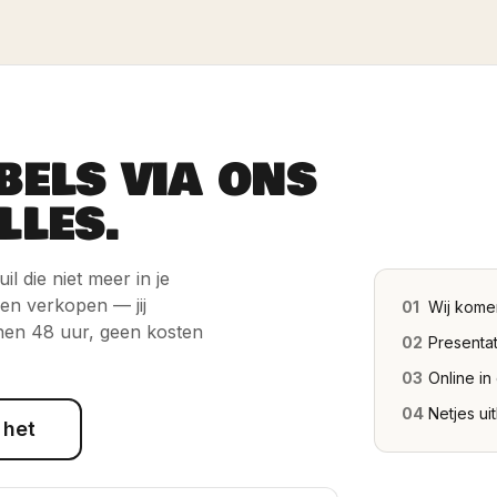
BELS VIA ONS
LLES.
l die niet meer in je
 en verkopen — jij
01
Wij kome
nen 48 uur, geen kosten
02
Presentat
03
Online in
04
Netjes ui
 het