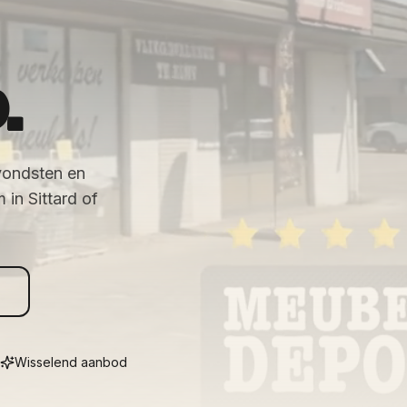
.
vondsten en
in Sittard of
Wisselend aanbod