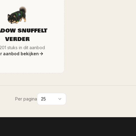
 bezorgt ook in heel Limburg en
aanbod, dus houd onze websi
n met de eigen Ozze.Shop bus. Al
gaten! Ophalen of bezichtig
zen zijn inclusief BTW, conform de
showroom in Sittard (Dr. N
egeling, dus geen verrassingen
Bezorging in heel Limburg en 
teraf. Wekelijks nieuw aanbod op
onze eigen Ozze.Shop bus. A
www.ozze.shop.
zijn inclusief BTW, dus gee
DOW SNUFFELT
VERDER
201
stuks in dit aanbod
r aanbod bekijken
Per pagina
25