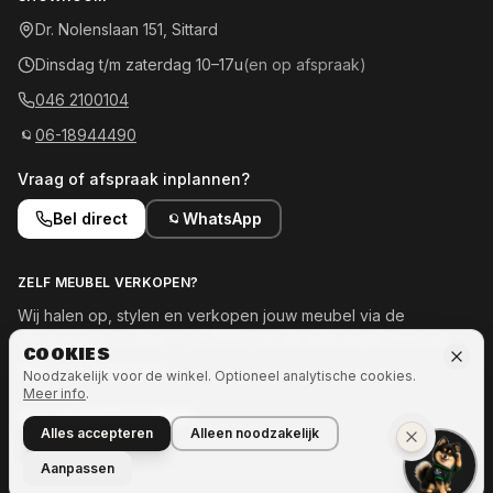
Dr. Nolenslaan 151, Sittard
Dinsdag t/m zaterdag 10–17u
(en op afspraak)
046 2100104
06-18944490
Vraag of afspraak inplannen?
Bel direct
WhatsApp
ZELF MEUBEL VERKOPEN?
Wij halen op, stylen en verkopen jouw meubel via de
showroom en online — tot 50% van de opbrengst voor jou.
COOKIES
Meld je meubel aan →
Noodzakelijk voor de winkel. Optioneel analytische cookies.
Meer info
.
OOK INTERESSE IN MEER?
Alles accepteren
Alleen noodzakelijk
Naar Ozze.Shop →
Aanpassen