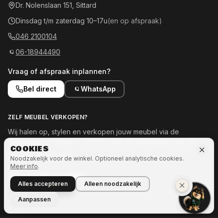
Dr. Nolenslaan 151, Sittard
Dinsdag t/m zaterdag 10–17u
(en op afspraak)
046 2100104
06-18944490
Vraag of afspraak inplannen?
Bel direct
WhatsApp
ZELF MEUBEL VERKOPEN?
Wij halen op, stylen en verkopen jouw meubel via de
showroom en online — tot 50% van de opbrengst voor jou.
COOKIES
Meld je meubel aan →
Noodzakelijk voor de winkel. Optioneel analytische cookies.
Meer info
.
OOK INTERESSE IN MEER?
Alles accepteren
Alleen noodzakelijk
Naar Ozze.Shop →
Aanpassen