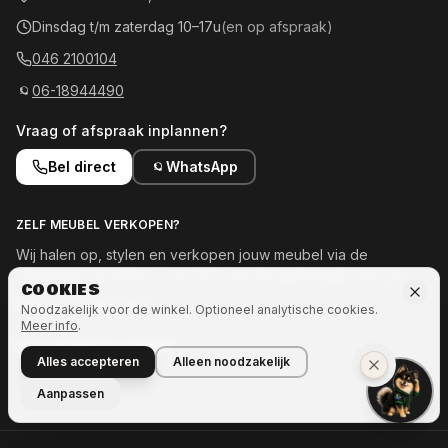
Dinsdag t/m zaterdag 10–17u
(en op afspraak)
046 2100104
06-18944490
Vraag of afspraak inplannen?
Bel direct
WhatsApp
ZELF MEUBEL VERKOPEN?
Wij halen op, stylen en verkopen jouw meubel via de
showroom en online — tot 50% van de opbrengst voor jou.
COOKIES
Meld je meubel aan →
Noodzakelijk voor de winkel. Optioneel analytische cookies.
Meer info
.
OOK INTERESSE IN MEER?
Alles accepteren
Alleen noodzakelijk
Naar Ozze.Shop →
Aanpassen