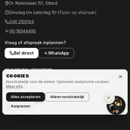
Dr. Nolenslaan 151, Sittard
Dinsdag t/m zaterdag 10–17u
(en op afspraak)
046 2100104
06-18944490
Vraag of afspraak inplannen?
Bel direct
WhatsApp
ZELF MEUBEL VERKOPEN?
COOKIES
Wij halen op, stylen en verkopen jouw meubel via de
Noodzakelijk voor de winkel. Optioneel analytische cookies.
showroom en online — tot 50% van de opbrengst voor jou.
Meer info
.
Meld je meubel aan →
Alles accepteren
Alleen noodzakelijk
OOK INTERESSE IN MEER?
Aanpassen
Naar Ozze.Shop →