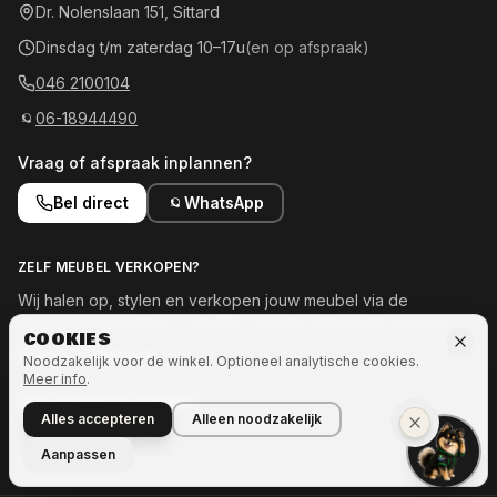
Dr. Nolenslaan 151, Sittard
Dinsdag t/m zaterdag 10–17u
(en op afspraak)
046 2100104
06-18944490
Vraag of afspraak inplannen?
Bel direct
WhatsApp
ZELF MEUBEL VERKOPEN?
Wij halen op, stylen en verkopen jouw meubel via de
showroom en online — tot 50% van de opbrengst voor jou.
COOKIES
Meld je meubel aan →
Noodzakelijk voor de winkel. Optioneel analytische cookies.
Meer info
.
OOK INTERESSE IN MEER?
Alles accepteren
Alleen noodzakelijk
Naar Ozze.Shop →
Aanpassen