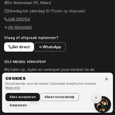
Dr. Nolenslaan 151, Sittard
Dinsdag t/m zaterdag 10–17u
(en op afspraak)
046 2100104
06-18944490
Vraag of afspraak inplannen?
Bel direct
WhatsApp
ZELF MEUBEL VERKOPEN?
Wij halen op, stylen en verkopen jouw meubel via de
showroom en online — tot 50% van de opbrengst voor jou.
COOKIES
Meld je meubel aan →
Noodzakelijk voor de winkel. Optioneel analytische cookies.
Meer info
.
OOK INTERESSE IN MEER?
Alles accepteren
Alleen noodzakelijk
Naar Ozze.Shop →
Aanpassen