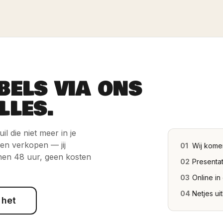
BELS VIA ONS
LLES.
l die niet meer in je
 en verkopen — jij
01
Wij kome
nen 48 uur, geen kosten
02
Presentat
03
Online in
04
Netjes ui
 het