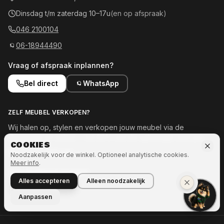
Dinsdag t/m zaterdag 10–17u
(en op afspraak)
046 2100104
06-18944490
Vraag of afspraak inplannen?
Bel direct
WhatsApp
ZELF MEUBEL VERKOPEN?
Wij halen op, stylen en verkopen jouw meubel via de
showroom en online — tot 50% van de opbrengst voor jou.
COOKIES
Meld je meubel aan →
Noodzakelijk voor de winkel. Optioneel analytische cookies.
Meer info
.
OOK INTERESSE IN MEER?
Alles accepteren
Alleen noodzakelijk
Naar Ozze.Shop →
Aanpassen