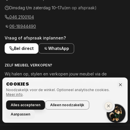
Dinsdag t/m zaterdag 10–17u
(en op afspraak)
046 2100104
06-18944490
Vraag of afspraak inplannen?
Bel direct
WhatsApp
ZELF MEUBEL VERKOPEN?
Wij halen op, stylen en verkopen jouw meubel via de
showroom en online — tot 50% van de opbrengst voor jou.
COOKIES
Meld je meubel aan →
Noodzakelijk voor de winkel. Optioneel analytische cookies.
Meer info
.
OOK INTERESSE IN MEER?
Alles accepteren
Alleen noodzakelijk
Naar Ozze.Shop →
Aanpassen