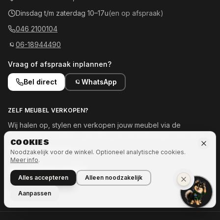
Dinsdag t/m zaterdag 10–17u
(en op afspraak)
046 2100104
06-18944490
Vraag of afspraak inplannen?
Bel direct
WhatsApp
ZELF MEUBEL VERKOPEN?
Wij halen op, stylen en verkopen jouw meubel via de
showroom en online — tot 50% van de opbrengst voor jou.
COOKIES
Meld je meubel aan →
Noodzakelijk voor de winkel. Optioneel analytische cookies.
Meer info
.
OOK INTERESSE IN MEER?
Alles accepteren
Alleen noodzakelijk
Naar Ozze.Shop →
Aanpassen