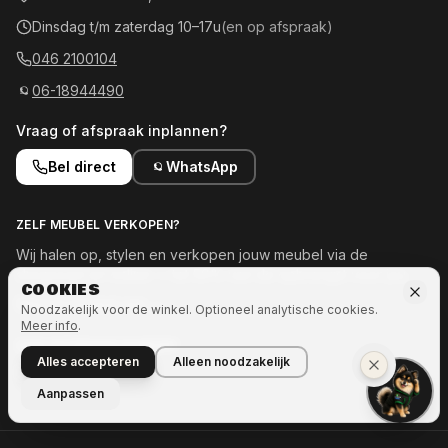
Dinsdag t/m zaterdag 10–17u
(en op afspraak)
046 2100104
06-18944490
Vraag of afspraak inplannen?
Bel direct
WhatsApp
ZELF MEUBEL VERKOPEN?
Wij halen op, stylen en verkopen jouw meubel via de
showroom en online — tot 50% van de opbrengst voor jou.
COOKIES
Meld je meubel aan →
Noodzakelijk voor de winkel. Optioneel analytische cookies.
Meer info
.
OOK INTERESSE IN MEER?
Alles accepteren
Alleen noodzakelijk
Naar Ozze.Shop →
Aanpassen