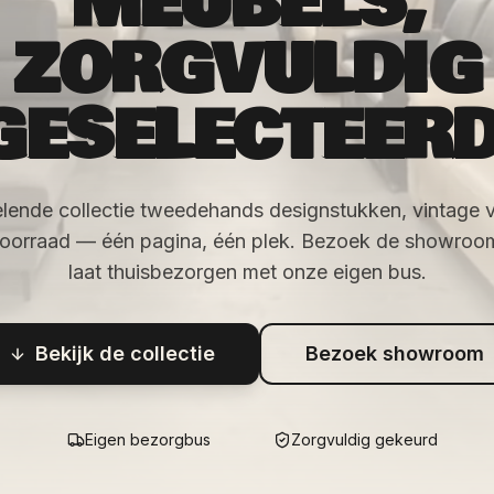
MEUBELS,
ZORGVULDIG
GESELECTEERD
lende collectie tweedehands designstukken, vintage 
voorraad — één pagina, één plek. Bezoek de showroom 
laat thuisbezorgen met onze eigen bus.
Bekijk de collectie
Bezoek showroom
Eigen bezorgbus
Zorgvuldig gekeurd