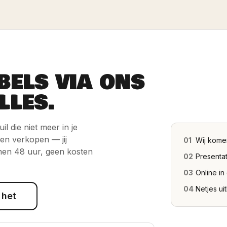
BELS VIA ONS
LLES.
l die niet meer in je
 en verkopen — jij
01
Wij kome
nen 48 uur, geen kosten
02
Presentat
03
Online in
04
Netjes ui
 het