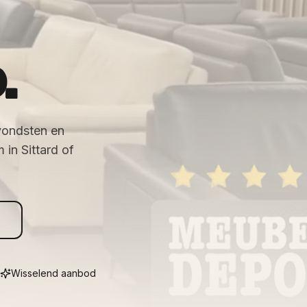
.
vondsten en
in Sittard of
Wisselend aanbod