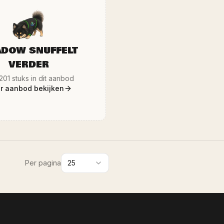
 bezorgt ook in heel Limburg en
aanbod, dus houd onze websi
n met de eigen Ozze.Shop bus. Al
gaten! Ophalen of bezichtig
zen zijn inclusief BTW, conform de
showroom in Sittard (Dr. N
egeling, dus geen verrassingen
Bezorging in heel Limburg en 
teraf. Wekelijks nieuw aanbod op
onze eigen Ozze.Shop bus. A
www.ozze.shop.
zijn inclusief BTW, dus gee
DOW SNUFFELT
VERDER
201
stuks in dit aanbod
r aanbod bekijken
Per pagina
25