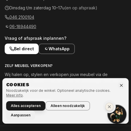
Dinsdag t/m zaterdag 10–17u
(en op afspraak)
046 2100104
06-18944490
Vraag of afspraak inplannen?
Bel direct
WhatsApp
ZELF MEUBEL VERKOPEN?
Wij halen op, stylen en verkopen jouw meubel via de
showroom en online — tot 50% van de opbrengst voor jou.
COOKIES
Meld je meubel aan →
Noodzakelijk voor de winkel. Optioneel analytische cookies.
Meer info
.
OOK INTERESSE IN MEER?
Alles accepteren
Alleen noodzakelijk
Naar Ozze.Shop →
Aanpassen