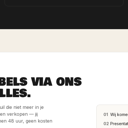
BELS VIA ONS
LLES.
l die niet meer in je
 en verkopen — jij
01
Wij kome
nen 48 uur, geen kosten
02
Presentat
03
Online in
04
Netjes ui
 het