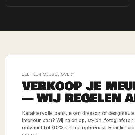
ZELF EEN MEUBEL OVER?
VERKOOP JE MEU
— WIJ REGELEN A
Karaktervolle bank, eiken dressoir of designfauteui
interieur past? Wij halen op, stylen, fotograferen
ontvangt
tot 60%
van de opbrengst. Reactie bin
vooraf.
Meld je meubel aan
Zo werkt