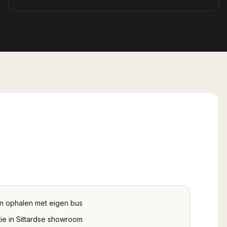
n ophalen met eigen bus
ie in Sittardse showroom
 onze wisselcollectie
tbetaald na verkoop