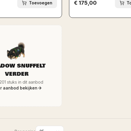
 bezorgt ook in heel Limburg en
aanbod, dus houd onze websi
n met de eigen Ozze.Shop bus. Al
gaten! Ophalen of bezichtig
zen zijn inclusief BTW, conform de
showroom in Sittard (Dr. N
egeling, dus geen verrassingen
Bezorging in heel Limburg en 
teraf. Wekelijks nieuw aanbod op
onze eigen Ozze.Shop bus. A
www.ozze.shop.
zijn inclusief BTW, dus gee
DOW SNUFFELT
VERDER
201
stuks in dit aanbod
r aanbod bekijken
Per pagina
25