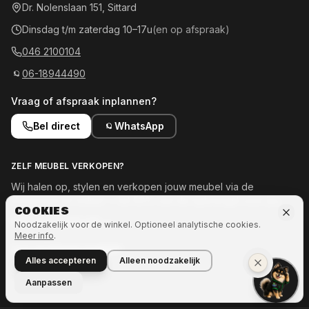
Dr. Nolenslaan 151, Sittard
Dinsdag t/m zaterdag 10–17u
(en op afspraak)
046 2100104
06-18944490
Vraag of afspraak inplannen?
Bel direct
WhatsApp
ZELF MEUBEL VERKOPEN?
Wij halen op, stylen en verkopen jouw meubel via de
showroom en online — tot 50% van de opbrengst voor jou.
COOKIES
Meld je meubel aan →
Noodzakelijk voor de winkel. Optioneel analytische cookies.
Meer info
.
OOK INTERESSE IN MEER?
Alles accepteren
Alleen noodzakelijk
Naar Ozze.Shop →
Aanpassen