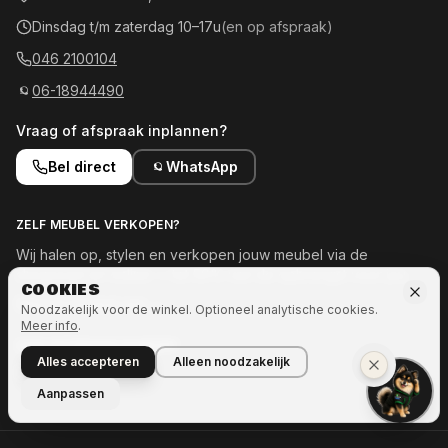
Dinsdag t/m zaterdag 10–17u
(en op afspraak)
046 2100104
06-18944490
Vraag of afspraak inplannen?
Bel direct
WhatsApp
ZELF MEUBEL VERKOPEN?
Wij halen op, stylen en verkopen jouw meubel via de
showroom en online — tot 50% van de opbrengst voor jou.
COOKIES
Meld je meubel aan →
Noodzakelijk voor de winkel. Optioneel analytische cookies.
Meer info
.
OOK INTERESSE IN MEER?
Alles accepteren
Alleen noodzakelijk
Naar Ozze.Shop →
Aanpassen