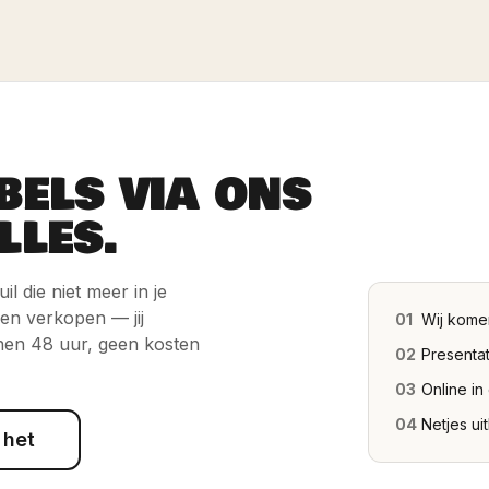
BELS VIA ONS
LLES.
l die niet meer in je
 en verkopen — jij
01
Wij kome
nen 48 uur, geen kosten
02
Presentat
03
Online in
04
Netjes ui
 het