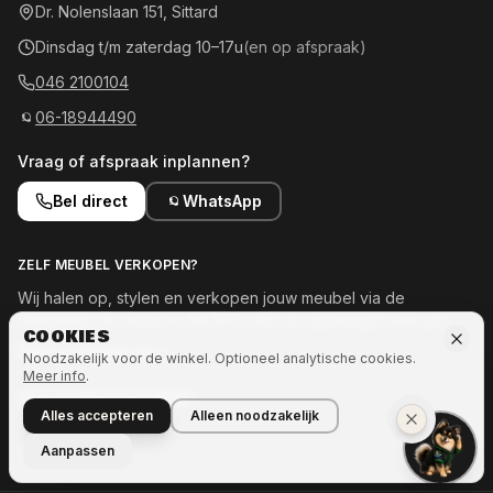
Dr. Nolenslaan 151, Sittard
Dinsdag t/m zaterdag 10–17u
(en op afspraak)
046 2100104
06-18944490
Vraag of afspraak inplannen?
Bel direct
WhatsApp
ZELF MEUBEL VERKOPEN?
Wij halen op, stylen en verkopen jouw meubel via de
showroom en online — tot 50% van de opbrengst voor jou.
COOKIES
Meld je meubel aan →
Noodzakelijk voor de winkel. Optioneel analytische cookies.
Meer info
.
OOK INTERESSE IN MEER?
Alles accepteren
Alleen noodzakelijk
Naar Ozze.Shop →
Aanpassen