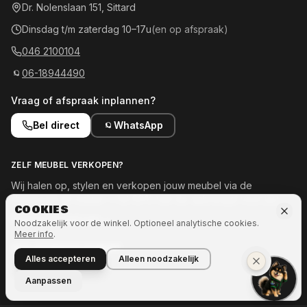
Dr. Nolenslaan 151, Sittard
Dinsdag t/m zaterdag 10–17u
(en op afspraak)
046 2100104
06-18944490
Vraag of afspraak inplannen?
Bel direct
WhatsApp
ZELF MEUBEL VERKOPEN?
Wij halen op, stylen en verkopen jouw meubel via de
showroom en online — tot 50% van de opbrengst voor jou.
COOKIES
Meld je meubel aan →
Noodzakelijk voor de winkel. Optioneel analytische cookies.
Meer info
.
OOK INTERESSE IN MEER?
Alles accepteren
Alleen noodzakelijk
Naar Ozze.Shop →
Aanpassen