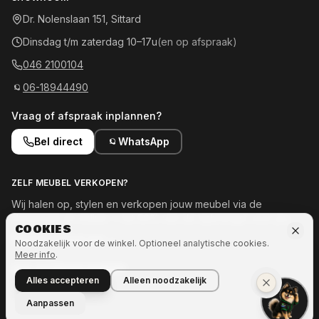
Dr. Nolenslaan 151, Sittard
Dinsdag t/m zaterdag 10–17u
(en op afspraak)
046 2100104
06-18944490
Vraag of afspraak inplannen?
Bel direct
WhatsApp
ZELF MEUBEL VERKOPEN?
Wij halen op, stylen en verkopen jouw meubel via de
showroom en online — tot 50% van de opbrengst voor jou.
COOKIES
Meld je meubel aan →
Noodzakelijk voor de winkel. Optioneel analytische cookies.
Meer info
.
OOK INTERESSE IN MEER?
Alles accepteren
Alleen noodzakelijk
Naar Ozze.Shop →
Aanpassen