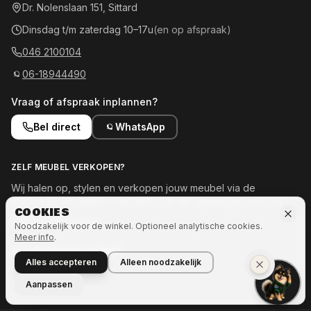
Dr. Nolenslaan 151, Sittard
Dinsdag t/m zaterdag 10–17u
(en op afspraak)
046 2100104
06-18944490
Vraag of afspraak inplannen?
Bel direct
WhatsApp
ZELF MEUBEL VERKOPEN?
Wij halen op, stylen en verkopen jouw meubel via de
showroom en online — tot 50% van de opbrengst voor jou.
COOKIES
Meld je meubel aan →
Noodzakelijk voor de winkel. Optioneel analytische cookies.
Meer info
.
OOK INTERESSE IN MEER?
Alles accepteren
Alleen noodzakelijk
Naar Ozze.Shop →
Aanpassen