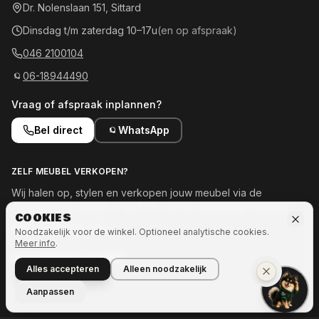
Dr. Nolenslaan 151, Sittard
Dinsdag t/m zaterdag 10–17u
(en op afspraak)
046 2100104
06-18944490
Vraag of afspraak inplannen?
Bel direct
WhatsApp
ZELF MEUBEL VERKOPEN?
Wij halen op, stylen en verkopen jouw meubel via de
showroom en online — tot 50% van de opbrengst voor jou.
COOKIES
Meld je meubel aan →
Noodzakelijk voor de winkel. Optioneel analytische cookies.
Meer info
.
OOK INTERESSE IN MEER?
Alles accepteren
Alleen noodzakelijk
Naar Ozze.Shop →
Aanpassen