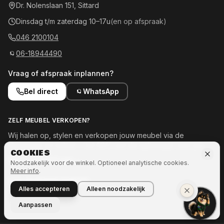
Dr. Nolenslaan 151, Sittard
Dinsdag t/m zaterdag 10–17u
(en op afspraak)
046 2100104
06-18944490
Vraag of afspraak inplannen?
Bel direct
WhatsApp
ZELF MEUBEL VERKOPEN?
Wij halen op, stylen en verkopen jouw meubel via de
showroom en online — tot 50% van de opbrengst voor jou.
COOKIES
Meld je meubel aan →
Noodzakelijk voor de winkel. Optioneel analytische cookies.
Meer info
.
OOK INTERESSE IN MEER?
Alles accepteren
Alleen noodzakelijk
Naar Ozze.Shop →
Aanpassen