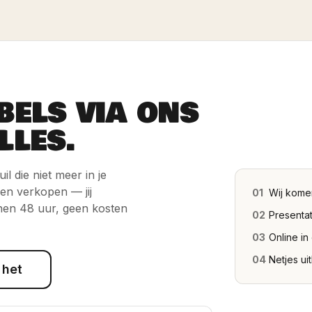
BELS VIA ONS
LLES.
l die niet meer in je
 en verkopen — jij
01
Wij kome
nen 48 uur, geen kosten
02
Presentat
03
Online in
04
Netjes ui
 het