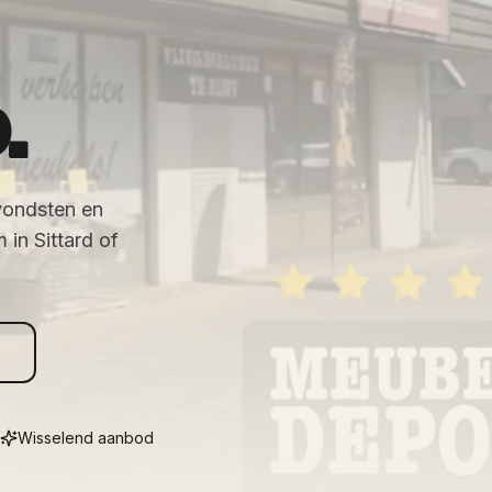
.
vondsten en
in Sittard of
Wisselend aanbod