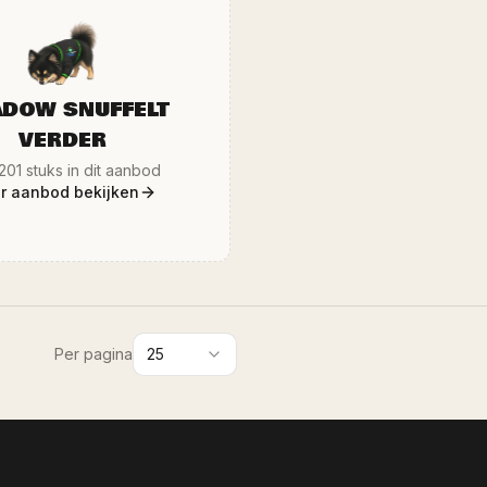
 bezorgt ook in heel Limburg en
aanbod, dus houd onze websi
n met de eigen Ozze.Shop bus. Al
gaten! Ophalen of bezichtig
zen zijn inclusief BTW, conform de
showroom in Sittard (Dr. N
egeling, dus geen verrassingen
Bezorging in heel Limburg en 
teraf. Wekelijks nieuw aanbod op
onze eigen Ozze.Shop bus. A
www.ozze.shop.
zijn inclusief BTW, dus gee
DOW SNUFFELT
VERDER
201
stuks in dit aanbod
r aanbod bekijken
Per pagina
25